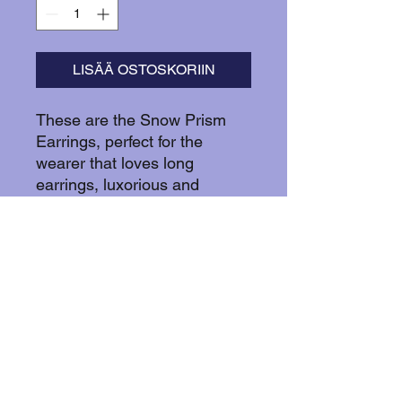
LISÄÄ OSTOSKORIIN
These are the Snow Prism
Earrings, perfect for the
wearer that loves long
earrings, luxorious and
elegant design with a
personal touch. The lights
through the prisms dances
besutifully in daylight and
evening lightings.
The prisms are glass prisms
recycled from a crystal crown.
The hooks, chain and silver
ornaments are silver plated.