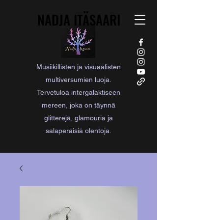
NADJA ITÄSAARI
NADJA ITÄSAARI
Musiikillisten ja visuaalisten
multiversumien luoja.
Tervetuloa intergalaktiseen
mereen, joka on täynnä
glitterejä, glamouria ja
salaperäisiä olentoja.