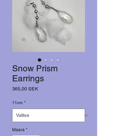
Snow Prism
Earrings
Hinta
365,00 SEK
11cm
*
Määrä
*