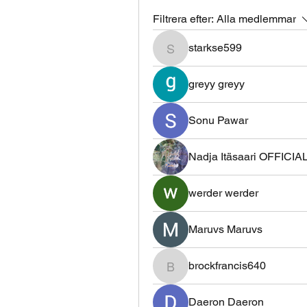
Filtrera efter:
Alla medlemmar
starkse599
starkse599
greyy greyy
Sonu Pawar
Nadja Itäsaari OFFICIAL
werder werder
Maruvs Maruvs
brockfrancis640
brockfrancis640
Daeron Daeron